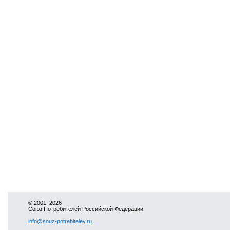
© 2001–2026
Союз Потребителей Российской Федерации
info@souz-potrebiteley.ru