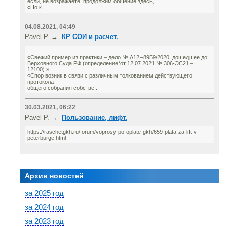
если, не возражаете, продолжим общение здесь,
«Но к...
04.08.2021, 04:49
Pavel P. →
КР СОИ и расчет.
«Свежий пример из практики – дело № А12 – 8959/2020, дошедшее до
Верховного Суда РФ (определение*от 12.07.2021 № 306-ЭС21 –
12100).»
«Спор возник в связи с различным толкованием действующего
протокола
общего собрания собстве...
30.03.2021, 06:22
Pavel P. →
Пользование, лифт.
https://raschetgkh.ru/forum/voprosy-po-oplate-gkh/659-plata-za-lift-v-
peterburge.html
Архив новостей
за 2025 год
за 2024 год
за 2023 год