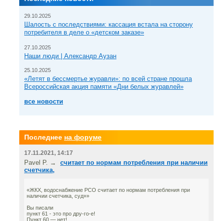
29.10.2025
Шалость с последствиями: кассация встала на сторону
потребителя в деле о «детском заказе»
27.10.2025
Наши люди | Александр Аузан
25.10.2025
«Летят в бессмертье журавли»: по всей стране прошла
Всероссийская акция памяти «Дни белых журавлей»
все новости
Последнее
на форуме
17.11.2021, 14:17
Pavel P. →
считает по нормам потребления при наличии
счетчика,
«ЖКХ, водоснабжение РСО считает по нормам потребления при
наличии счетчика, суд»»
Вы писали
пункт 61 - это про дру-го-е!
Пункт 60 — нет!