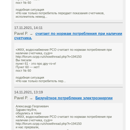
пост № 60
подобная ситуация
«Но как только потребитель передает показания счетчиков,
исполнитель немед...
17.11.2021, 14:11
Pavel P. →
считает по нормам потребления при наличии
счетчика,
«ЖКХ, водоснабжение РСО считает по нормам потребления при
наличии счетчика, суд»»
http://forum.ozpp.ru/showthread.php?t=194150
Вы писали
пункт 61 - это про дру-го-е!
Пункт 60 — нет!
пост № 60
подобная ситуация
«Но как только потребитель пер...
14.11.2021, 13:19
Pavel P. →
Безучётное потребление электроэнергии
Александр Георгиевич
Здравствуйте,
общались в теме
«ЖКХ, водоснабжение РСО считает по нормам потребления при
наличии счетчика, суд»»
http://forum.ozpp.ru/showthread.php?t=194150
и нас прервали,